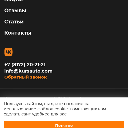
Отзывы
Статьи
Контакты
+7 (8172) 20-21-21
info@kursauto.com
Обратный звонок
Все права защищены © 2026 Курс Авто
Пользуясь сайтом, вы даете согласие на
использование файлов cookie, помогающих нам
Политика конфиденциальности
сделать сайт удобнее для вас.
Поддержка IKS Digital
Понятно