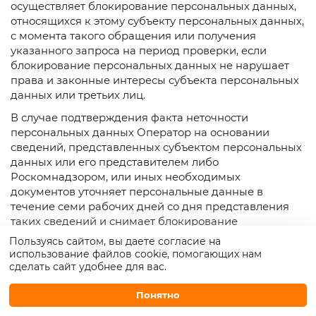
осуществляет блокирование персональных данных,
относящихся к этому субъекту персональных данных,
с момента такого обращения или получения
указанного запроса на период проверки, если
блокирование персональных данных не нарушает
права и законные интересы субъекта персональных
данных или третьих лиц.
В случае подтверждения факта неточности
персональных данных Оператор на основании
сведений, представленных субъектом персональных
данных или его представителем либо
Роскомнадзором, или иных необходимых
документов уточняет персональные данные в
течение семи рабочих дней со дня представления
таких сведений и снимает блокирование
персональных данных.
Пользуясь сайтом, вы даете согласие на
использование файлов cookie, помогающих нам
6.3. В случае выявления неправомерной обработки
сделать сайт удобнее для вас.
персональных данных при обращении (запросе)
субъекта персональных данных или его
Понятно
представителя либо Роскомнадзора Оператор