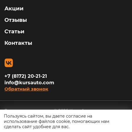
Акции
Отзывы
Статьи
Контакты
+7 (8172) 20-21-21
info@kursauto.com
Обратный звонок
Все права защищены © 2026 Курс Авто
Пользуясь сайтом, вы даете согласие на
использование файлов cookie, помогающих нам
Политика конфиденциальности
сделать сайт удобнее для вас.