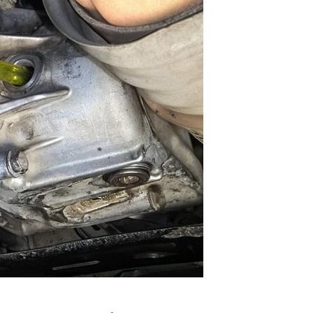
о времени, что спровоцирует повышенное образован
дациями может привести к тому, что масло попро
 В первую очередь, страдает вязкость, потеря кот
еталей редуктора. Как итог – редуктор начнет рабо
ь
стоятельно рекомендуется использовать смазочный
нты в этом случае чреваты возникновением непре
ии транспортного средства.
кцию, в которой должна быть указана информация 
и выборе стоит отталкиваться от данных классифика
ки.
использовать трансмиссионные масла GL-4 или GL-