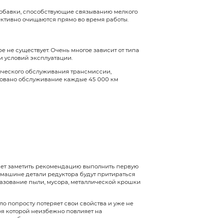
редукторе
 того, чтобы при движении внутренних деталей узл
нивания или даже серьезные поломки. Благодаря с
, которая дополнительно защищает от негативного 
ищает металл от окисления, снижая вероятность о
нкцию, поглощая часть выделяемого в ходе работ
х масел входят всевозможные присадки и добавки
три механизма. Таким образом, детали эффективно