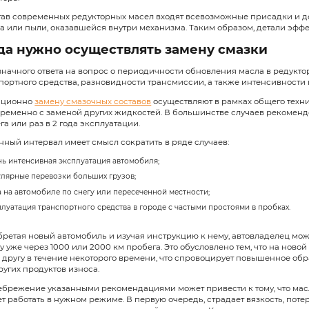
Назначение масла в 
Масло в редукторе необходимо для
способного спровоцировать закли
создается тонкая защитная пленка
Дополнительный слой надежно защ
Смазка выполняет охлаждающую фу
редуктора.
В состав современных редукторны
мусора или пыли, оказавшейся вну