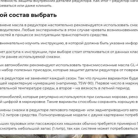
Когда нужно осущест
Однозначного ответа на вопрос о п
транспортного средства, разновид
Традиционно
замену смазочных со
одновременно с заменой других ж
пробега или раз в 2 года эксплуата
Указанный интервал имеет смысл с
очень интенсивная эксплуатация ав
регулярные перевозки больших груз
езда на автомобиле по снегу или п
эксплуатация транспортного средств
Приобретая новый автомобиль и и
замену уже через 1000 или 2000 км