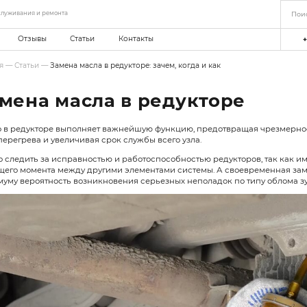
еть станций технического обслуживания и ремонта
мпании
Акции
Отзывы
Статьи
Главная
—
Статьи
—
Замена масла в ред
Замена масла 
Масло в редукторе выполняет важ
риск перегрева и увеличивая срок 
Важно следить за исправностью и 
крутящего момента между другими 
минимуму вероятность возникнове