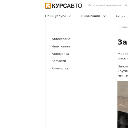
С
Наши услуги
О ко
Автосервис
Чип-тюнинг
Автомойка
Запчасти
Химчистка