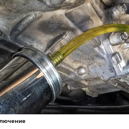
друг к другу в течение некоторог
или других продуктов износа.
Пренебрежение указанными рекомен
сможет работать в нужном режиме.
эффективность защиты внутренних д
перегреваться или даже клинить.
Какой состав выбрат
При замене масла в редукторе на
производителем. Любые экспериме
сложностей в процессе эксплуатац
Стоит внимательно изучить инстру
Если нет доступа к инструкции, пр
вязкости ранее используемой смаз
В новых автомобилях рекомендуют 