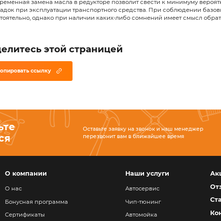
целый набор полезных присадок, к
Масло в редукторе не заменяют ка
имеющей характерную нумерацию (
отрицательной температуре среды, 
Для автомобилей, которые регуля
первой цифрой в маркировке. Таки
Для замены смазки в редукторе ле
около 1-2 литров средства. Полно
В больших грузовых или пассажирс
предусмотреть небольшой запас (1 