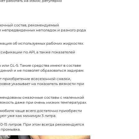
влять замену смазки
ериодичности обновления масла в редукторе не сущ
ности трансмиссии, а также интенсивности и услов
ставов
осуществляют в рамках общего техническог
идкостей. В большинстве случаев рекомендовано 
ции.
ократить в ряде случаев:
томобиля;
ов;
ересеченной местности;
а в городе с частыми простоями в пробках.
зучая инструкцию к нему, автовладелец может за
 пробега. Это обусловлено тем, что на новой маши