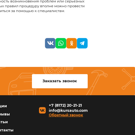
оторые защитят детали редуктора от повреждений 
ждый сезон. Так что лучшим вариантом будет прио
например, 75W-90). Первое число в маркировке ук
а второе – на вязкость в летний период.
рно используются при сильных морозах, рекомендо
е варианты способны сохранять хорошую вязкость
гкового передне- или заднеприводного автомобиля
приводные модели с двумя картерами потребуют уже
ких машинах обычно требуется примерно 10-15 лит
литр), так как системе может потребоваться промы