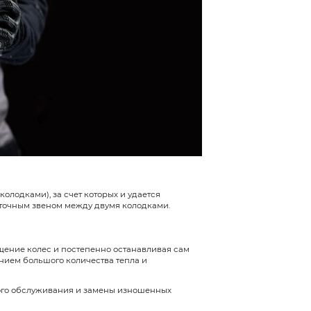
о собой представляют тормозные диски, как они р
ия нормальной работоспособности системы торм