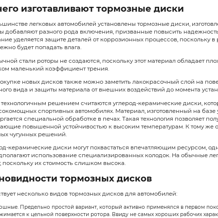
Что собой представл
Диски в тормозной системе автомоб
осуществлять замедление транспо
Принцип работы
При нажатии на педаль тормоза к
автомобиль. При этом возникает с
неизбежным износом деталей торм
Обеспечить надежную и стабильну
дисков.
Из чего изготавлива