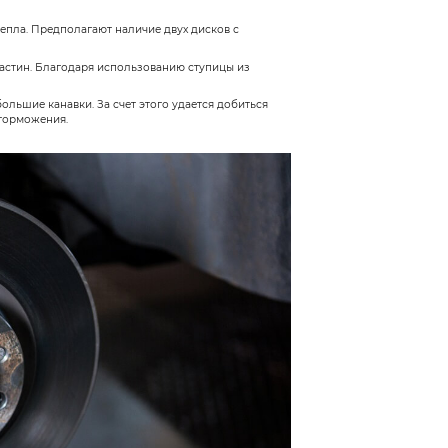
ей установлены тормозные диски, изготовленные и
лючения, призванные повысить надежность, а такж
й от коррозионных процессов, поскольку в рамках
тся, поскольку этот материал обладает плохой уст
трения.
можно заметить лакокрасочный слой на поверхност
а от внешних воздействий до момента установки в 
итаются углерод-керамические диски, которые со
обилях. Материал, изготовленный на базе углерод
ке в печах. Такая технология позволяет получить 
тью к высоким температурам. К тому же они оказ
 похвастаться впечатляющим ресурсом, однако они
ециализированных колодок. На обычные легковые 
ишком высока.