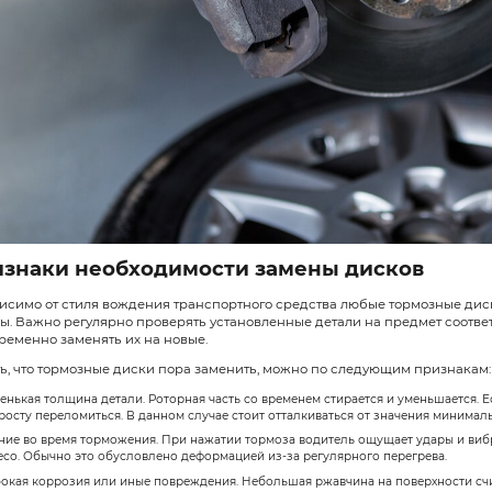
Разновидности торм
Существует несколько видов тормо
Сплошные. Предельно простой вариа
прижимается к цельной поверхности
передней оси.
Вентилируемые. Более продвинутый
вентиляционными каналами между 
Сборные. Конструкции из ротора и 
алюминия удается значительно сниз
Перфорированные. В данном случае 
более качественного охлаждения, у