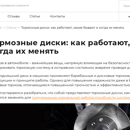
еть станций технического обслуживания и ремонта
мпании
Акции
Отзывы
Статьи
Главная
—
Статьи
—
Тормозные диски: к
Тормозные дис
когда их меня
Тормоза в автомобиле – важнейша
поддерживать тормозную систему в
На сегодняшний день в машинах 
конструкции и принципе работы. 
дисковые тормоза, отличающиеся 