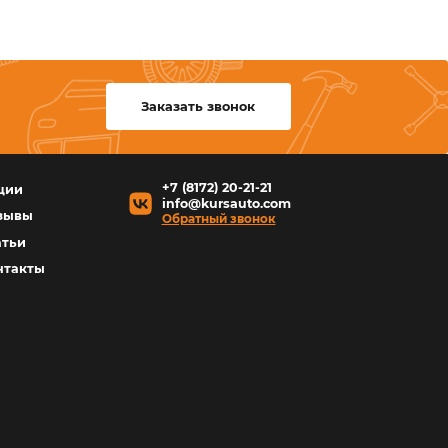
ости замены дисков
анспортного средства любые тормозные диски со 
ь установленные детали на предмет соответствия 
е.
 заменить, можно по следующим признакам:
я часть со временем стирается и уменьшается. Если она
лучае стоит отталкиваться от значения минимальной то
ажатии тормоза водитель ощущает удары и вибрации, к