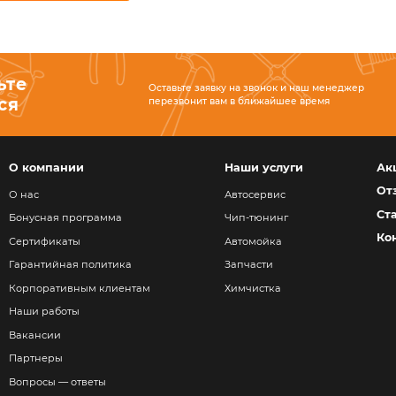
Признаки необходим
Независимо от стиля вождения тр
замены. Важно регулярно проверят
своевременно заменять их на новы
Понять, что тормозные диски пора
Маленькая толщина детали. Роторна
попросту переломиться. В данном с
Биение во время торможения. При н