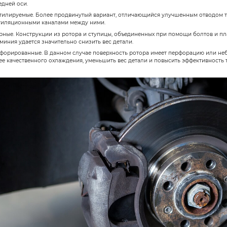
В большинстве легковых автомобил
сплавы добавляют разного рода вк
внимание уделяется защите детале
неизбежно будет попадать влага.
Из обычной стали роторы не создаю
слишком маленький коэффициент 
При покупке новых дисков также 
товарного вида и защиты материал
Более технологичным решением сч
на высокомощных спортивных автом
подвергается специальной обработ
обладающие повышенной устойчивос
обычных чугунных решений.
Углерод-керамические диски могут
и предполагают использование сп
ставят, поскольку их стоимость сл