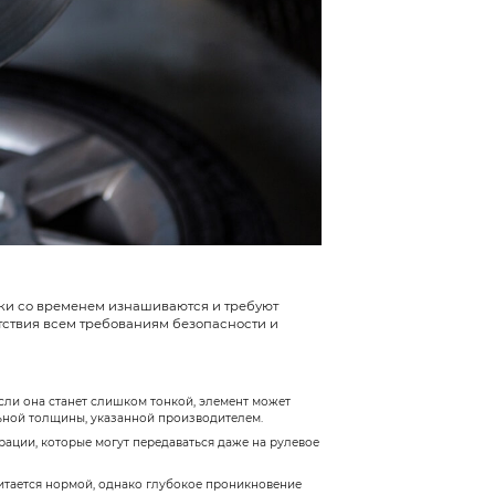
озных дисков
зных дисков для автомобилей:
нт, который активно применялся в первом поколении д
 ротора. Ввиду не самых хороших рабочих характерист
 вариант, отличающийся улучшенным отводом тепла. Пр
ними.
ступицы, объединенных при помощи болтов и пластин. 
ить вес детали.
поверхность ротора имеет перфорацию или небольшие ка
меньшить вес детали и повысить эффективность торможе