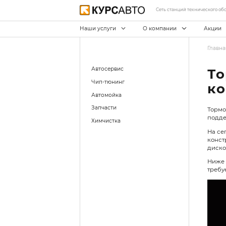
С
Наши услуги
О ко
Автосервис
Чип-тюнинг
Автомойка
Запчасти
Химчистка