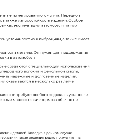
яет тормозной диск
иля являются частью пар трения (вместе с колодкам
ртного средства. Элемент является промежуточным
олодки прижимаются к диску, замедляя вращение к
ила трения, которая сопровождается выделением б
озной системы.
ю работу тормозов можно за счет регулярного об
ют тормозные диски